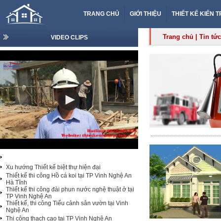
TRANG CHỦ
GIỚI THIỆU
THIẾT KẾ KIẾN 
Trang chủ
|
Tin tức
VIDEO CLIPS
Xu hướng Thiết kế biệt thự hiện đại
Thiết kế thi công Hồ cá koi tại TP Vinh Nghệ An
Hà Tĩnh
Thiết kế thi công đài phun nước nghệ thuật ở tại
TP Vinh Nghệ An
Thiết kế, thi công Tiểu cảnh sân vườn tại Vinh
Nghệ An
Thi công thạch cao tại TP Vinh Nghệ An