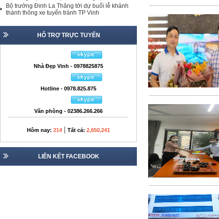
Bộ trưởng Đinh La Thăng tới dự buổi lễ khánh
thành thông xe tuyến tránh TP Vinh
HỖ TRỢ TRỰC TUYẾN
Nhà Đẹp Vinh - 0978825875
Hotline - 0978.825.875
Văn phòng - 02386.266.266
|
Hôm nay:
214
Tất cả:
2,650,241
LIÊN KẾT FACEBOOK