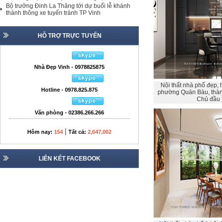
Bộ trưởng Đinh La Thăng tới dự buổi lễ khánh
thành thông xe tuyến tránh TP Vinh
HỖ TRỢ TRỰC TUYẾN
Nhà Đẹp Vinh - 0978825875
Nội thất nhà phố đẹp, h
Hotline - 0978.825.875
phường Quán Bàu, thành
Chủ đầu 
Văn phòng - 02386.266.266
|
Hôm nay:
154
Tất cả:
2,647,002
LIÊN KẾT FACEBOOK