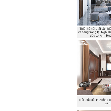
Thiết kế nội thất căn bi
và sang trọng tại Nghi 
đầu tư: Anh H
Nội thất biệt thự bằng 
và h