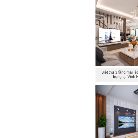
Biệt thự 3 tầng mái lệ
trọng tại Vinh