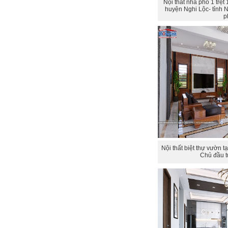
Nội thất nhà phố 1 trệt
huyện Nghi Lộc- tỉnh 
p
Nội thất biệt thự vườn 
Chủ đầu t