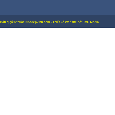
Bản quyền thuộc Nhadepvinh.com - Thiết kế Website bởi TVC Media