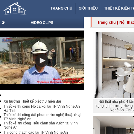
TRANG CHỦ
GIỚI THIỆU
THIẾT KẾ KIẾN 
Trang chủ
|
Nội thất
VIDEO CLIPS
Xu hướng Thiết kế biệt thự hiện đại
Nội thất nhà phố 4 tầ
trọng tại phường Hưng B
Thiết kế thi công Hồ cá koi tại TP Vinh Nghệ An
Nghệ An. Chủ 
Hà Tĩnh
Thiết kế thi công đài phun nước nghệ thuật ở tại
TP Vinh Nghệ An
Thiết kế, thi công Tiểu cảnh sân vườn tại Vinh
Nghệ An
Thi công thạch cao tại TP Vinh Nghệ An