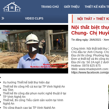
TRANG CHỦ
GIỚI THIỆU
THIẾT KẾ KIẾN 
VIDEO CLIPS
NỘI THẤT
> THIẾT 
Nội thất biệt th
Chung- Chị Huy
Tin đăng ngày: 26/6/2021 - Xem
Công trình: Nội thất biệt thự 
Chủ đầu tư: Anh Chung- Ch
Địa chỉ thi công: Phường Ng
Đơn vị thiết kế và thi công 
Địa chỉ cty: Số 2A ngõ 2 đư
Hotline: 0978 825 875
Web: www.nhadepvinh.com.
https://www.facebook.com/g
Xu hướng Thiết kế biệt thự hiện đại
Thiết kế thi công Hồ cá koi tại TP Vinh Nghệ An
Hà Tĩnh
Thiết kế thi công đài phun nước nghệ thuật ở tại
TP Vinh Nghệ An
Thiết kế, thi công Tiểu cảnh sân vườn tại Vinh
Nghệ An
Thi công thạch cao tại TP Vinh Nghệ An