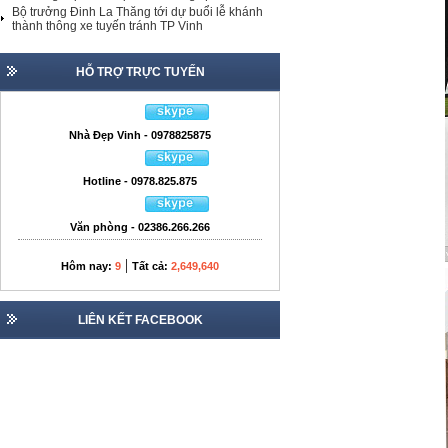
Bộ trưởng Đinh La Thăng tới dự buổi lễ khánh
thành thông xe tuyến tránh TP Vinh
HỖ TRỢ TRỰC TUYẾN
Nhà Đẹp Vinh - 0978825875
Hotline - 0978.825.875
Văn phòng - 02386.266.266
|
Hôm nay:
9
Tất cả:
2,649,640
LIÊN KẾT FACEBOOK