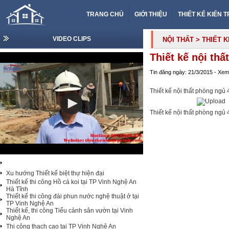
TRANG CHỦ
GIỚI THIỆU
THIẾT KẾ KIẾN 
VIDEO CLIPS
NỘI THẤT
> THIẾT 
Thiết kế nội thấ
Tin đăng ngày: 21/3/2015 - Xem
Thiết kế nội thất phòng ngủ 
Thiết kế nội thất phòng ngủ 
Xu hướng Thiết kế biệt thự hiện đại
Thiết kế thi công Hồ cá koi tại TP Vinh Nghệ An
Hà Tĩnh
Thiết kế thi công đài phun nước nghệ thuật ở tại
TP Vinh Nghệ An
Thiết kế, thi công Tiểu cảnh sân vườn tại Vinh
Nghệ An
Thi công thạch cao tại TP Vinh Nghệ An