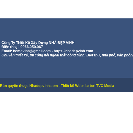
Công Ty Thiết Kế Xây Dựng NHÀ ĐẸP VINH
Điện thoại: 0966.050.067
Email:
homevinh@gmail.com
- https://nhadepvinh.com
Chuyên thiết kế, thi công nội ngoại thất công trình: Biệt thự, nhà phố, văn phòn
Bản quyền thuộc Nhadepvinh.com - Thiết kế Website bởi TVC Media