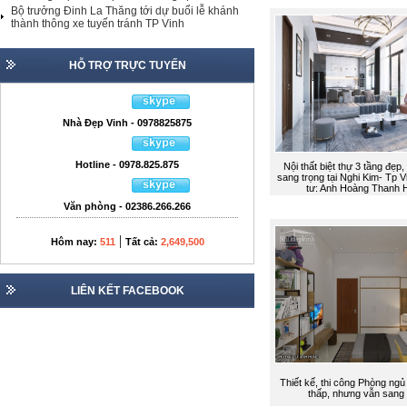
Bộ trưởng Đinh La Thăng tới dự buổi lễ khánh
thành thông xe tuyến tránh TP Vinh
HỖ TRỢ TRỰC TUYẾN
Nhà Đẹp Vinh - 0978825875
Hotline - 0978.825.875
Nội thất biệt thự 3 tầng đẹp,
sang trọng tại Nghi Kim- Tp 
tư: Anh Hoàng Thanh 
Văn phòng - 02386.266.266
|
Hôm nay:
511
Tất cả:
2,649,500
LIÊN KẾT FACEBOOK
Thiết kế, thi công Phòng ngủ 
thấp, nhưng vẫn sang 