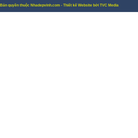
Bản quyền thuộc Nhadepvinh.com - Thiết kế Website bởi TVC Media