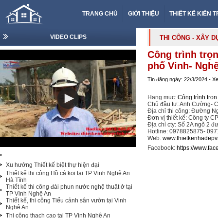
TRANG CHỦ
GIỚI THIỆU
THIẾT KẾ KIẾN 
VIDEO CLIPS
THI CÔNG - XÂY 
Công trình trọn
phố Vinh- Nghệ
Tin đăng ngày: 22/3/2024 - X
Hạng mục:
Công trình trọn
Chủ đầu tư: Anh Cường- C
Địa chỉ thi công: Đường 
Đơn vị thiết kế: Công ty C
Địa chỉ cty: Số 2A ngõ 2 
Hotline: 0978825875- 09
Web:
www.thietkenhadepv
Facebook:
https://www.fa
Xu hướng Thiết kế biệt thự hiện đại
Thiết kế thi công Hồ cá koi tại TP Vinh Nghệ An
Hà Tĩnh
Thiết kế thi công đài phun nước nghệ thuật ở tại
TP Vinh Nghệ An
Thiết kế, thi công Tiểu cảnh sân vườn tại Vinh
Nghệ An
Thi công thạch cao tại TP Vinh Nghệ An