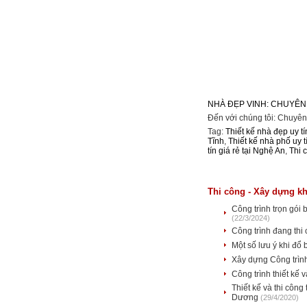
NHÀ ĐẸP VINH: CHUYÊN
Đến với chúng tôi: Chuyên
Tag:
Thiết kế nhà đẹp uy tí
Tĩnh
,
Thiết kế nhà phố uy t
tín giá rẻ tại Nghệ An
,
Thi 
Thi công - Xây dựng kh
Công trình trọn gói
(22/3/2024)
Công trình đang thi
Một số lưu ý khi đổ 
Xây dựng Công trình
Công trình thiết kế
Thiết kế và thi công
Dương
(29/4/2020)